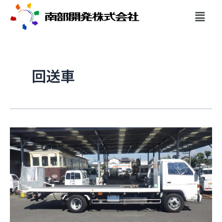
内
メ
容
ニ
を
ュ
ス
ー
キ
ッ
回送車
プ